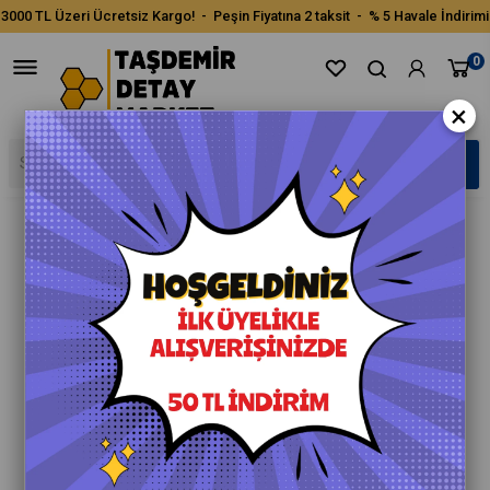
3000 TL Üzeri Ücretsiz Kargo! - Peşin Fiyatına 2 taksit - % 5 Havale İndirimi
0
×