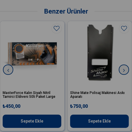
Benzer Ürünler
erForce Kalın Siyah Nitril
Shine Mate Polisaj Makinesi Askı
Va
rci Eldiveni 50li Paket Large
Aparatı
St
50,00
₺750,00
₺
Sepete Ekle
Sepete Ekle