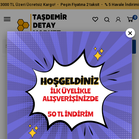
3000 TL Üzeri Ücretsiz Kargo! - Peşin Fiyatına 2 taksit - % 5 Havale İndirimi
0
×