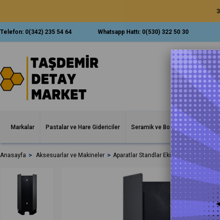
3
Telefon:
0(342) 235 54 64
Whatsapp Hattı:
0(530) 322 50 30
Markalar
Pastalar ve Hare Gidericiler
Seramik ve Boya Korumalar
İ
Anasayfa
Aksesuarlar ve Makineler
Aparatlar Standlar Ekipmanlar
Fix Ke