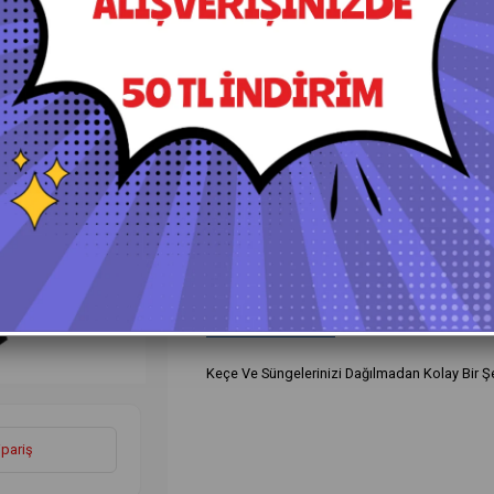
+
Daha Fazla
Aparatlar Standlar Ekipmanlar
›
Ürün Özellikleri
Yorumlar
(0)
Ö
Keçe Ve Süngelerinizi Dağılmadan Kolay Bir Şe
ipariş