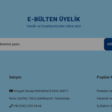
E-BÜLTEN ÜYELİK
Yenilik ve fırsatlarımızdan haber alın!
GÖ
İletişim
Popüler 
Küsget Sanayi Mahallesi B blok 60011
Pastalar ve
Nolu Cad.No:150/a Şehitkamil / Gaziantep
Seramik v
+90 (342) 235 54 64
İç Bakım Ü