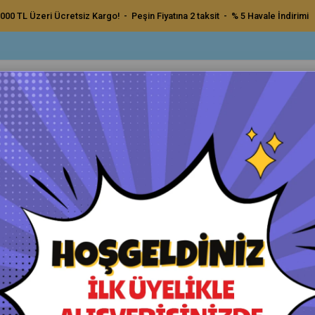
000 TL Üzeri Ücretsiz Kargo! - Peşin Fiyatına 2 taksit - % 5 Havale İndirimi
ç Bakım Ürünleri
Dış Bakım Ürünleri
Uygulama Pedleri ve Bezler
Aksesu
çe ve Sünger Standı 85mm
Fix Keçe ve Sünger Standı 8
Orijinal Ürün - Yetkili Satıcı - Hızlı Kargo
Havale ile Ödeme
₺300,00
₺285,00