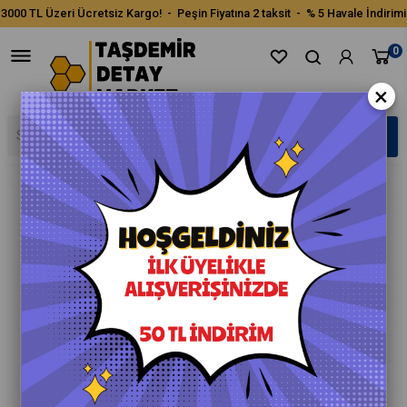
3000 TL Üzeri Ücretsiz Kargo! - Peşin Fiyatına 2 taksit - % 5 Havale İndirimi
0
×
›