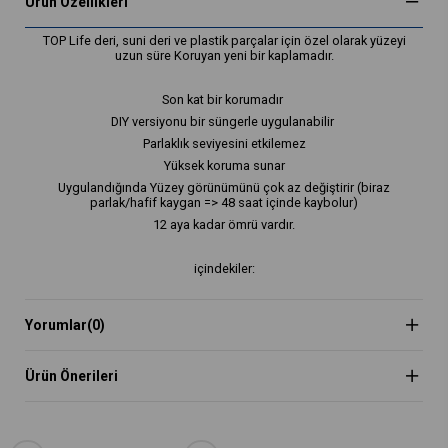
Ürün Özellikleri
TOP Life deri, suni deri ve plastik parçalar için özel olarak yüzeyi
uzun süre Koruyan yeni bir kaplamadır.
Son kat bir korumadır
DIY versiyonu bir süngerle uygulanabilir
Parlaklık seviyesini etkilemez
Yüksek koruma sunar
Uygulandığında Yüzey görünümünü çok az değiştirir (biraz
parlak/hafif kaygan => 48 saat içinde kaybolur)
12 aya kadar ömrü vardır.
içindekiler:
150 ml TOP Life yüzey temizleme
Yorumlar
(0)
150 ml TOP Life Kaplama
1x Uygulama süngeri
Ürün Önerileri
1x Mikrofiber bez
Uygulama
Yüzey temiz olmalıdır. Yüzey temiz değilse, deri, suni deri ve plastik