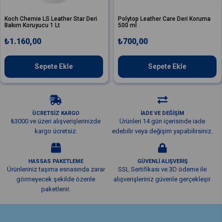
Her 5.000 km'de bir bakım yapın
e LS Leather Star Deri
Polytop Leather Care Deri Koruma
Valet Pro
yucu 1 Lt
500 ml
Koruma S
Uygulama: Bakım ve Koruma
Uygulama Alanı: Araba, Direksiyon
00
₺700,00
₺900,0
Deri Cinsi: Suni deri, Pigmentli deri
Sepete Ekle
Sepete Ekle
ÜCRETSİZ KARGO
İADE VE DEĞİŞİM
₺3000 ve üzeri alışverişlerinizde
Ürünleri 14 gün içerisinde iade
kargo ücretsiz.
edebilir veya değişim yapabilirsiniz.
HASSAS PAKETLEME
GÜVENLİ ALIŞVERİŞ
Ürünleriniz taşıma esnasında zarar
SSL Sertifikası ve 3D ödeme ile
görmeyecek şekilde özenle
alışverişleriniz güvenle gerçekleşir.
paketlenir.