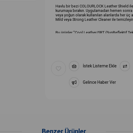
Havlu bir bezi COLOURLOCK Leather Shield ile h
kurumaya bırakın. Uygulamadan hemen sonra Ba
veya yoğun olarak kullanılan alanlarda her üç
Mild veya Strong Leather Cleaner ile temizleyi
Bu ürünler "Cool Leather/SRT (SunReflektif Tekn
Uygulama: Bakım ve Koruma
Uygulama Alanı: Çantalar & Kılıflar, Araba, Mo
Deri Tipi: Pigmentli deri, Yarı anilin deri
İstek Listeme Ekle
Gelince Haber Ver
Benzer Ürünler