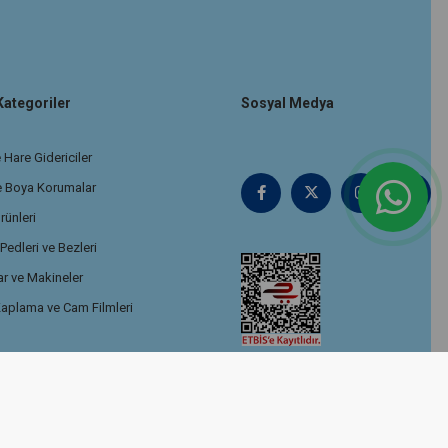
Kategoriler
Sosyal Medya
 Hare Gidericiler
e Boya Korumalar
rünleri
edleri ve Bezleri
r ve Makineler
aplama ve Cam Filmleri