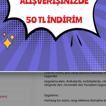
+
Daha Fazla
Deri Temizleme ve Koruma
›
Lüt
Ürün Özellikleri
Yorumlar
(0)
Ü
Leather Shield, yeni deriyi aşınma izlerinden v
Uygundur.
Uygulama alanı: Arabalarda, mobilyalarda, cek
renginde deri ,Gözenekli deri Yüzeylere Uygun
Uygulama ;
ipariş
Herhangi bir ürünü, rengi etkileme ihtimaline k