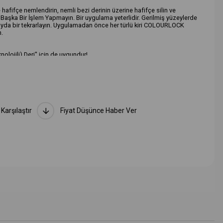
afifçe nemlendirin, nemli bezi derinin üzerine hafifçe silin ve
şka Bir İşlem Yapmayın. Bir uygulama yeterlidir. Gerilmiş yüzeylerde
 ayda bir tekrarlayın. Uygulamadan önce her türlü kiri COLOURLOCK
n.
olojili) Deri" için de uygundur!
bilya, Direksiyon
Karşılaştır
Fiyat Düşünce Haber Ver