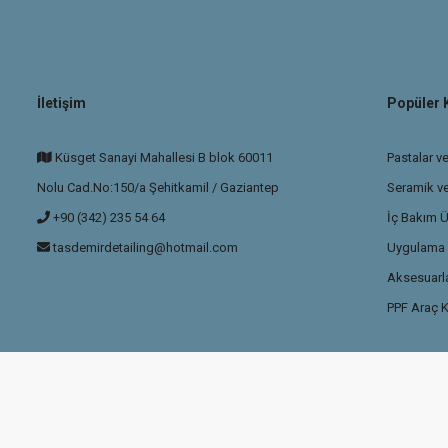
İletişim
Popüler 
Küsget Sanayi Mahallesi B blok 60011
Pastalar ve
Nolu Cad.No:150/a Şehitkamil / Gaziantep
Seramik v
+90 (342) 235 54 64
İç Bakım Ü
tasdemirdetailing@hotmail.com
Uygulama P
Aksesuarla
PPF Araç K
ikası
ile korunmaktadır.