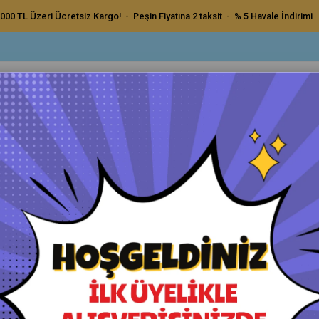
000 TL Üzeri Ücretsiz Kargo! - Peşin Fiyatına 2 taksit - % 5 Havale İndirimi
ç Bakım Ürünleri
Dış Bakım Ürünleri
Uygulama Pedleri ve Bezler
Aksesu
er Shield Deri Koruma 150ml.
ColourLock Leather Shield De
Orijinal Ürün - Yetkili Satıcı - Hızlı Kargo