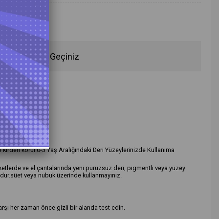
fen İletişime Geçiniz
rün Önerileri
e kirden korur.0-3 Yaş Aralığındaki Deri Yüzeylerinizde Kullanıma
etlerde ve el çantalarında yeni pürüzsüz deri, pigmentli veya yüzey
dur.süet veya nubuk üzerinde kullanmayınız.
arşı her zaman önce gizli bir alanda test edin.