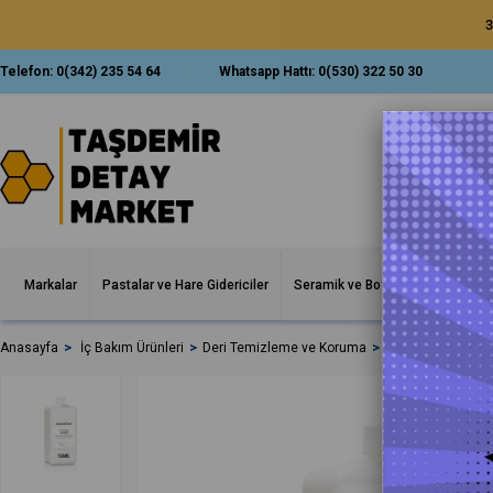
3
Telefon:
0(342) 235 54 64
Whatsapp Hattı:
0(530) 322 50 30
Markalar
Pastalar ve Hare Gidericiler
Seramik ve Boya Korumalar
İ
Anasayfa
İç Bakım Ürünleri
Deri Temizleme ve Koruma
ColourLock Leath