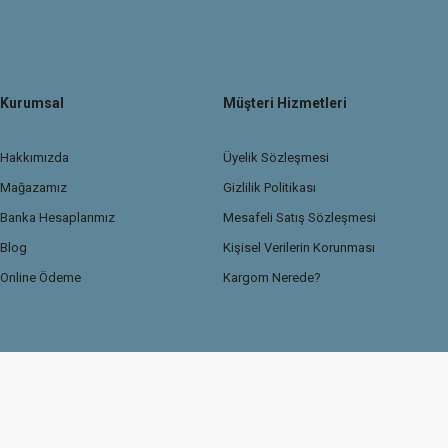
Kurumsal
Müşteri Hizmetleri
Hakkımızda
Üyelik Sözleşmesi
Mağazamız
Gizlilik Politikası
Banka Hesaplarımız
Mesafeli Satış Sözleşmesi
Blog
Kişisel Verilerin Korunması
Online Ödeme
Kargom Nerede?
© 2026 TasdemirDetailing.com
Kredi kartı bilgileriniz 256Bit SSL güvenlik sertif
Sitemiz Ticaret Bakanlığı Güvenli e-ticaret ETBİS sistemine kayıtlıdır.