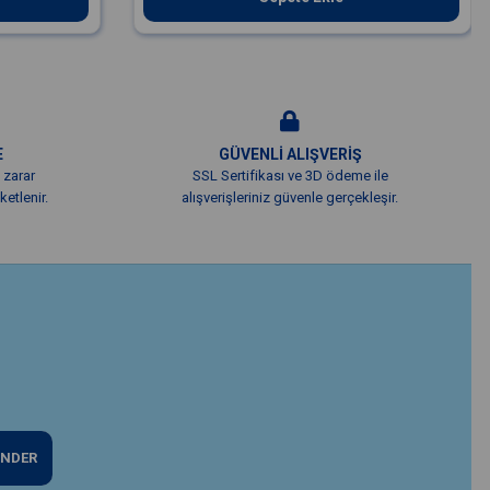
E
GÜVENLİ ALIŞVERİŞ
 zarar
SSL Sertifikası ve 3D ödeme ile
etlenir.
alışverişleriniz güvenle gerçekleşir.
NDER