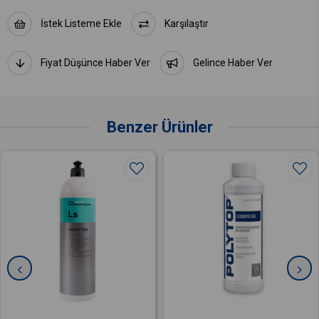
Deri Tipi: Pigmentli deri, Yarı anilin deri
İstek Listeme Ekle
Karşılaştır
Fiyat Düşünce Haber Ver
Gelince Haber Ver
Benzer Ürünler