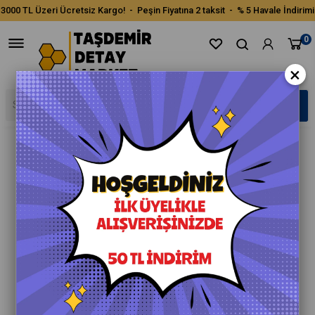
3000 TL Üzeri Ücretsiz Kargo! - Peşin Fiyatına 2 taksit - % 5 Havale İndirimi
0
×
›