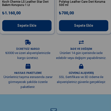
e LS Leather Star Deri
Polytop Leather Care Deri Koruma
Valet Pro
yucu 1 Lt
500 ml
Koruma S
00
₺700,00
₺900,0
Sepete Ekle
Sepete Ekle
ÜCRETSİZ KARGO
İADE VE DEĞİŞİM
₺3000 ve üzeri alışverişlerinizde
Ürünleri 14 gün içerisinde iade
kargo ücretsiz.
edebilir veya değişim yapabilirsiniz.
HASSAS PAKETLEME
GÜVENLİ ALIŞVERİŞ
Ürünleriniz taşıma esnasında zarar
SSL Sertifikası ve 3D ödeme ile
görmeyecek şekilde özenle
alışverişleriniz güvenle gerçekleşir.
paketlenir.