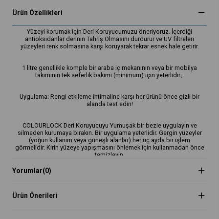
Ürün Özellikleri
Yüzeyi korumak için Deri Koruyucumuzu öneriyoruz. İçerdiği
antioksidanlar derinin Tahriş Olmasını durdurur ve UV filtreleri
yüzeyleri renk solmasına karşı koruyarak tekrar esnek hale getirir.
1 litre genellikle komple bir araba iç mekanının veya bir mobilya
takımının tek seferlik bakımı (minimum) için yeterlidir.;
Uygulama: Rengi etkileme ihtimaline karşı her ürünü önce gizli bir
alanda test edin!
COLOURLOCK Deri Koruyucuyu Yumuşak bir bezle uygulayın ve
silmeden kurumaya bırakın. Bir uygulama yeterlidir. Gergin yüzeyler
(yoğun kullanım veya güneşli alanlar) her üç ayda bir işlem
görmelidir. Kirin yüzeye yapışmasını önlemek için kullanmadan önce
temizleyin.
Yorumlar
(0)
Bu ürünler "Cool Leather/SRT (SunReflektif Teknolojili) Deri" için de
uygundur!
Ürün Önerileri
Uygulama: Bakım ve Koruma
Uygulama Alanı: Çantalar & Kılıflar, Araba, Mobilya, Direksiyon