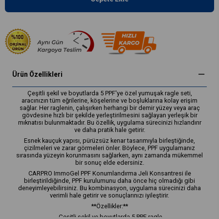
Ürün Özellikleri
Çeşitli şekil ve boyutlarda 5 PPF'ye özel yumuşak ragle seti,
aracınızın tüm eğrilerine, köşelerine ve boşluklarına kolay erişim
sağlar. Her raglenin, çalışırken herhangi bir demir yüzey veya araç
gövdesine hızlı bir şekilde yerleştirilmesini sağlayan yerleşik bir
mıknatısı bulunmaktadır. Bu özellik, uygulama sürecinizi hızlandırır
ve daha pratik hale getirir.
Esnek kauçuk yapısı, pürüzsüz kenar tasarımıyla birleştiğinde,
çizilmeleri ve zarar görmeleri önler. Böylece, PPF uygulamanız
sırasında yüzeyin korunmasını sağlarken, aynı zamanda mükemmel
bir sonuç elde edersiniz.
CARPRO ImmoGel PPF Konumlandırma Jeli Konsantresi ile
birleştirildiğinde, PPF kurulumunu daha önce hiç olmadığı gibi
deneyimleyebilirsiniz. Bu kombinasyon, uygulama sürecinizi daha
verimli hale getirir ve sonuçlarınızı iyileştirir.
**Özellikler:**
- Çeşitli şekil ve boyutlarda 5 PPF ragle.