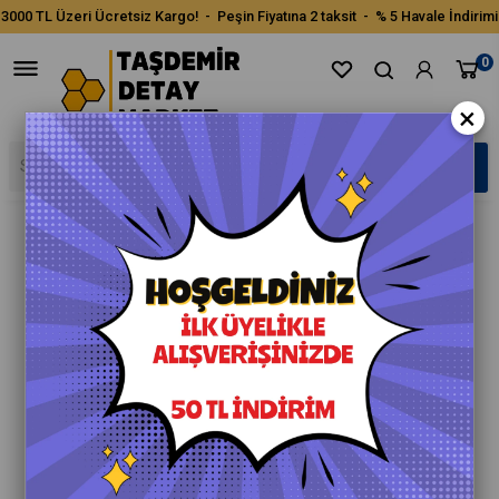
3000 TL Üzeri Ücretsiz Kargo! - Peşin Fiyatına 2 taksit - % 5 Havale İndirimi
0
×
›