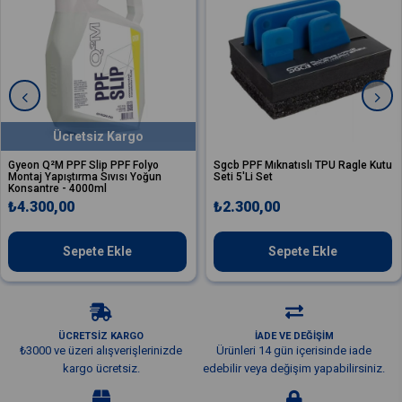
tsiz Kargo
Slip PPF Folyo
Sgcb PPF Mıknatıslı TPU Ragle Kutu
Sgcb PPF Açıl
rma Sıvısı Yoğun
Seti 5'Li Set
TPU Ragle 1
000ml
₺2.300,00
₺530,00
ete Ekle
Sepete Ekle
S
ÜCRETSİZ KARGO
İADE VE DEĞİŞİM
₺3000 ve üzeri alışverişlerinizde
Ürünleri 14 gün içerisinde iade
kargo ücretsiz.
edebilir veya değişim yapabilirsiniz.