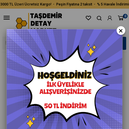
3000 TL Üzeri Ücretsiz Kargo! - Peşin Fiyatına 2 taksit - % 5 Havale İndirimi
0
×