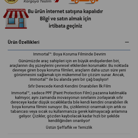
Ürün Özellikleri
Immortal™: Boya Koruma Filminde Devrim
Günümüzde araç sahipleri için en büyük endişelerden biri,
araçlarının dış yüzeylerini çevresel etkilerden korumaktır. Bu noktada
devreye giren boya koruma filmleri, araçların daha uzun süre yeni
görünmesini sağlamak için mükemmel bir çözüm sunar. Ancak,
Immortal™ ile bu alanda yeni bir çağ başlıyor!
Sıfır Derecede Kendi Kendini Onarabilen İlk Film
Immortal™, sadece PPF (Paint Protection Film) pazarına katılmakla
kalmıyor, aynı zamanda inovasyonun sınırlarını zorlayarak sıfır
dereceye kadar düşük sıcaklıklarda bile kendi kendini onarabilen ilk
boya koruma filmini sunuyor. Bu, çiziklerinizi onarmak için artık ısı
tabancası veya sıcak su kullanmanıza gerek kalmayacağı anlamına
geliyor. Çizikler, gözden kaybolacak kadar hızlı bir şekilde
kendiliğinden onarılıyor!
Üstün Şeffaflık ve Temizlik
Immortal™ PPF, olağanüstü şeffaflık ve berraklık sunar. Yüksek