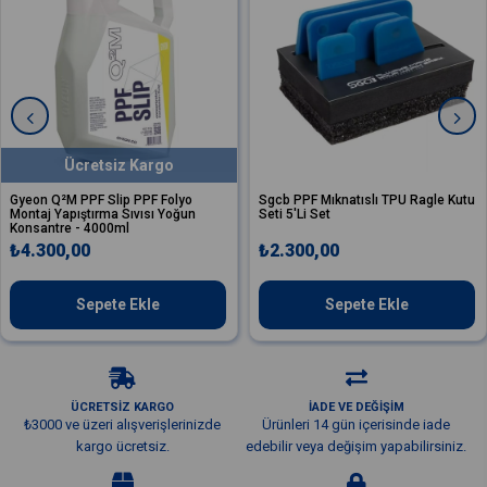
Ücretsiz Kargo
 Q²M PPF Slip PPF Folyo
Sgcb PPF Mıknatıslı TPU Ragle Kutu
Sgc
j Yapıştırma Sıvısı Yoğun
Seti 5'Li Set
TPU
ntre - 4000ml
300,00
₺2.300,00
₺5
Sepete Ekle
Sepete Ekle
ÜCRETSİZ KARGO
İADE VE DEĞİŞİM
₺3000 ve üzeri alışverişlerinizde
Ürünleri 14 gün içerisinde iade
kargo ücretsiz.
edebilir veya değişim yapabilirsiniz.