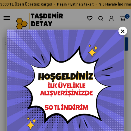
3000 TL Üzeri Ücretsiz Kargo! - Peşin Fiyatına 2 taksit - % 5 Havale İndirimi
0
×