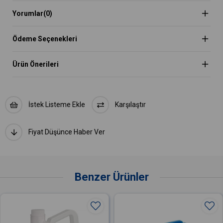
uygulamalarında devrim yaratacak bir çözüm sunuyor. Hem
profesyonel detaycılar hem de araç sahipleri için mükemmel bir
Yorumlar
(0)
tercih olan bu ürünler, işlerinizi kolaylaştıracak ve sonuçlarınızı
iyileştirecektir.
Ödeme Seçenekleri
Ürün Önerileri
İstek Listeme Ekle
Karşılaştır
Fiyat Düşünce Haber Ver
Benzer Ürünler