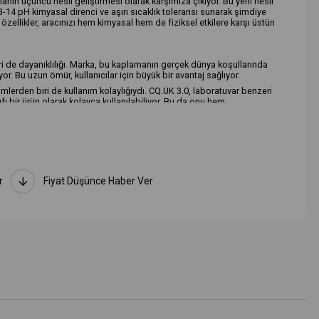
ın üçüncü nesil geliştirmesi olarak karşımıza çıkıyor. Bu yeni nesil
 3-14 pH kimyasal direnci ve aşırı sıcaklık toleransı sunarak şimdiye
zellikler, aracınızı hem kimyasal hem de fiziksel etkilere karşı üstün
iri de dayanıklılığı. Marka, bu kaplamanın gerçek dünya koşullarında
or. Bu uzun ömür, kullanıcılar için büyük bir avantaj sağlıyor.
mlerden biri de kullanım kolaylığıydı. CQ.UK 3.0, laboratuvar benzeri
fı bir ürün olarak kolayca kullanılabiliyor. Bu da onu hem
deal bir seçenek haline getiriyor.
dından, CQ.UK 3.0'nın 3 ila 40 derece C arasındaki sıcaklık aralığında
niş sıcaklık aralığı, farklı iklim koşullarında bile sorunsuz bir
r
Fiyat Düşünce Haber Ver
ulamasını da koruyor. Ürün uygulandıktan sonra hemen silinebiliyor
üper temiz ve kolay bir şekilde silinebiliyor. Üstelik yapışkan bir yüzey
detaycılar için en iyi seçim haline getiriyor.
olojisinin geldiği en son noktayı temsil ediyor. Üstün koruma
e araç sahiplerinin beklentilerini fazlasıyla karşılıyor. Eğer siz de
K 3.0'ı denemeyi düşünebilirsiniz.