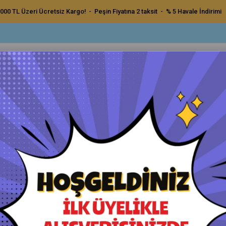
000 TL Üzeri Ücretsiz Kargo! - Peşin Fiyatına 2 taksit - % 5 Havale İndirimi
ç Bakım Ürünleri
Dış Bakım Ürünleri
Uygulama Pedleri ve Bezler
Aksesu
rtz Cquk 3.0 Seramik Kaplama 10ML.
CARPRO C.Quartz Cquk 3.0 S
Orijinal Ürün - Yetkili Satıcı - Hızlı Kargo
Havale ile Ödeme
₺1.000,00
₺950,00