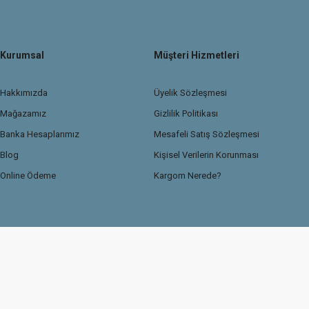
Kurumsal
Müşteri Hizmetleri
Hakkımızda
Üyelik Sözleşmesi
Mağazamız
Gizlilik Politikası
Banka Hesaplarımız
Mesafeli Satış Sözleşmesi
Blog
Kişisel Verilerin Korunması
Online Ödeme
Kargom Nerede?
© 2026 TasdemirDetailing.com
Kredi kartı bilgileriniz 256Bit SSL güvenlik sertif
Sitemiz Ticaret Bakanlığı Güvenli e-ticaret ETBİS sistemine kayıtlıdır.