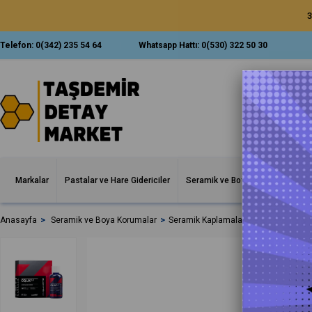
3
Telefon:
0(342) 235 54 64
Whatsapp Hattı:
0(530) 322 50 30
Markalar
Pastalar ve Hare Gidericiler
Seramik ve Boya Korumalar
İ
Anasayfa
Seramik ve Boya Korumalar
Seramik Kaplamalar
CARPRO C.Qua