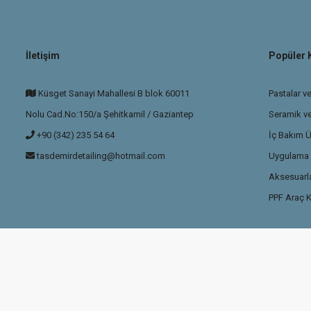
İletişim
Popüler 
Küsget Sanayi Mahallesi B blok 60011
Pastalar ve
Nolu Cad.No:150/a Şehitkamil / Gaziantep
Seramik v
+90 (342) 235 54 64
İç Bakım Ü
tasdemirdetailing@hotmail.com
Uygulama P
Aksesuarla
PPF Araç K
ikası
ile korunmaktadır.