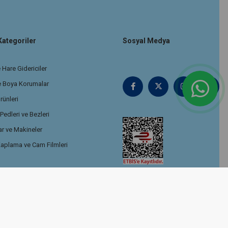
Kategoriler
Sosyal Medya
 Hare Gidericiler
e Boya Korumalar
rünleri
edleri ve Bezleri
r ve Makineler
aplama ve Cam Filmleri