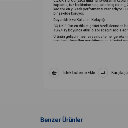
CQ.UK 3.0, dünyaca ünlü nano-seramik kaplaman
kaplama, tuz birikimine karşı artırılmış direnç,
kadarki en yüksek performansı vaat ediyor. Bu ö
bir şekilde koruyor.
Dayanıklılık ve Kullanım Kolaylığı
CQ.UK 3.0'ın en dikkat çekici özelliklerinden b
18-24 ay boyunca etkili olabileceğini iddia ediy
Ürünün geliştirilmesi sırasında temel gereksini
uygulama koşulları gerektirmeden, tüketici sını
profesyoneller hem de amatör detaycılar için i
Geniş Uygulama Sıcaklık Aralığı
Aylarca süren ekstra geliştirme ve testlerin ar
uygulanmasının kolay olduğu ortaya kondu. Bu ge
uygulama imkanı sunuyor.
Klasik CQUARTZ UK Silme/Silme Uygulaması
İstek Listeme Ekle
Karşılaştı
CQ.UK 3.0, klasik CQUARTZ UK silme/silme uyg
veya birkaç dakika bekletilebiliyor ve yine de s
bırakmıyor, bu da onu profesyoneller ve hevesli 
Sonuç olarak, CQ.UK 3.0, seramik kaplama tekn
özellikleri, dayanıklılığı ve kullanım kolaylığı il
aracınızı uzun süre korumak istiyorsanız, CQ.U
Benzer Ürünler