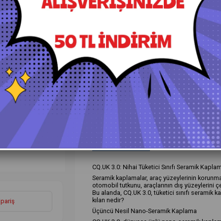
+
Daha Fazla
Seramik Kaplamalar
Ürün Özellikleri
Yorumlar
(0)
Ö
CQ.UK 3.0: Nihai Tüketici Sınıfı Seramik Kapla
Seramik kaplamalar, araç yüzeylerinin korunma
otomobil tutkunu, araçlarının dış yüzeylerini ç
Bu alanda, CQ.UK 3.0, tüketici sınıfı seramik 
kılan nedir?
ipariş
Üçüncü Nesil Nano-Seramik Kaplama