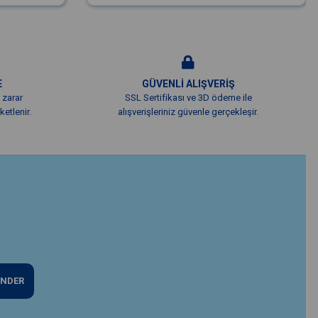
E
GÜVENLİ ALIŞVERİŞ
 zarar
SSL Sertifikası ve 3D ödeme ile
etlenir.
alışverişleriniz güvenle gerçekleşir.
NDER