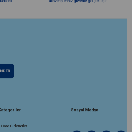
etlenir.
alışverişleriniz güvenle gerçekleşir.
NDER
Kategoriler
Sosyal Medya
 Hare Gidericiler