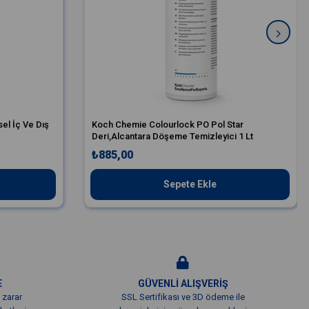
el İç Ve Dış
Koch Chemie Colourlock PO Pol Star
Deri,Alcantara Döşeme Temizleyici 1 Lt
₺885,00
Sepete Ekle
E
GÜVENLİ ALIŞVERİŞ
 zarar
SSL Sertifikası ve 3D ödeme ile