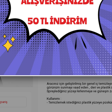
+
Daha Fazla
İç Detay Temizlik Ürünleri
›
Lüt
Ürün Özellikleri
Yorumlar
(0)
Ö
Aracınız için geliştirilmiş bir genel iç temizle
görünüm sunmayı vaad eden , deri ve plastik üz
Spreylediğiniz yüzeyi kirlenmeye ve güneşin zara
Kullanımı :
ipariş
- Temizlemek istediğiniz plastik yüzeye püskürt