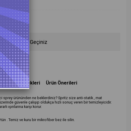
fen İletişime Geçiniz
deme Seçenekleri
Ürün Önerileri
yici sprey ürününden ne beklerdiniz? Spritz size anti-statik , mat
erinde güvenle çalışıp oldukça hızlı sonuç veren bir temizleyicidir.
rlı ışınlarına karşı korur.
ün . Temiz ve kuru bir mikrofiber bez ile silin.