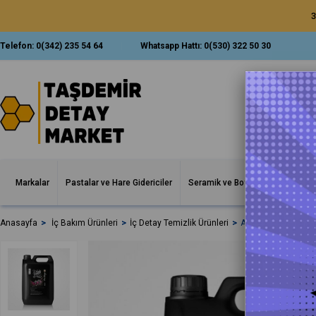
3
Telefon:
0(342) 235 54 64
Whatsapp Hattı:
0(530) 322 50 30
Markalar
Pastalar ve Hare Gidericiler
Seramik ve Boya Korumalar
İ
Anasayfa
İç Bakım Ürünleri
İç Detay Temizlik Ürünleri
Auto Finesse İç Deta