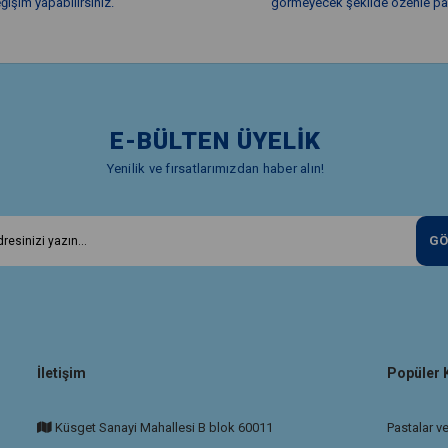
ğişim yapabilirsiniz.
görmeyecek şekilde özenle pak
E-BÜLTEN ÜYELİK
Yenilik ve fırsatlarımızdan haber alın!
GÖ
İletişim
Popüler 
Küsget Sanayi Mahallesi B blok 60011
Pastalar ve