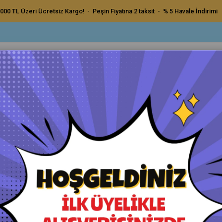
000 TL Üzeri Ücretsiz Kargo! - Peşin Fiyatına 2 taksit - % 5 Havale İndirimi
ç Bakım Ürünleri
Dış Bakım Ürünleri
Uygulama Pedleri ve Bezler
Aksesu
y Spreyi - Spritz - 5 Lt
Auto Finesse İç Detay Spreyi - 
Orijinal Ürün - Yetkili Satıcı - Hızlı Kargo
Havale ile Ödeme
₺2.000,00
₺1.900,00