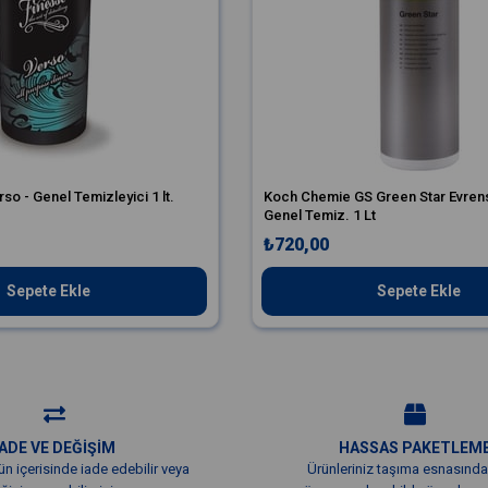
so - Genel Temizleyici 1 lt.
Koch Chemie GS Green Star Evrens
Genel Temiz. 1 Lt
₺720,00
Sepete Ekle
Sepete Ekle
İADE VE DEĞİŞİM
HASSAS PAKETLEM
ün içerisinde iade edebilir veya
Ürünleriniz taşıma esnasında