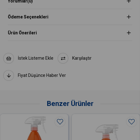
Yorumlar
(0)
Kullanımı :
- Çok kirli olmayan boyalı yüzeyi hızla ve güvenli
Ödeme Seçenekleri
temizleyebilen bu ürünü yüzeye spreyleyip
temiz ve kuru mikrofiber bez ile silebilirsiniz.
Ürün Önerileri
İstek Listeme Ekle
Karşılaştır
Fiyat Düşünce Haber Ver
Benzer Ürünler