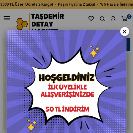
3000 TL Üzeri Ücretsiz Kargo! - Peşin Fiyatına 2 taksit - % 5 Havale İndirimi
0
×
›