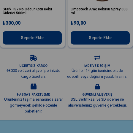
7 No Odour Kötü Koku
Limpotech Araç Kokusu Sprey 500
Valet P
500ml
ml
Koku Gid
0
₺90,00
₺2.70
Sepete Ekle
Sepete Ekle
ÜCRETSİZ KARGO
İADE VE DEĞİŞİM
₺3000 ve üzeri alışverişlerinizde
Ürünleri 14 gün içerisinde iade
kargo ücretsiz.
edebilir veya değişim yapabilirsiniz.
HASSAS PAKETLEME
GÜVENLİ ALIŞVERİŞ
Ürünleriniz taşıma esnasında zarar
SSL Sertifikası ve 3D ödeme ile
görmeyecek şekilde özenle
alışverişleriniz güvenle gerçekleşir.
paketlenir.