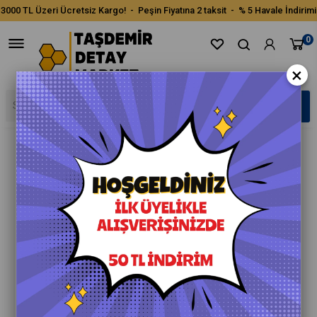
3000 TL Üzeri Ücretsiz Kargo! - Peşin Fiyatına 2 taksit - % 5 Havale İndirimi
0
×