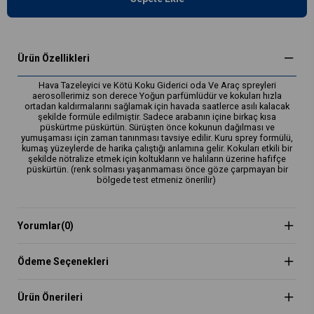
Ürün Özellikleri
Hava Tazeleyici ve Kötü Koku Giderici oda Ve Araç spreyleri
aerosollerimiz son derece Yoğun parfümlüdür ve kokuları hızla
ortadan kaldırmalarını sağlamak için havada saatlerce asılı kalacak
şekilde formüle edilmiştir. Sadece arabanın içine birkaç kısa
püskürtme püskürtün. Sürüşten önce kokunun dağılması ve
yumuşaması için zaman tanınması tavsiye edilir. Kuru sprey formülü,
kumaş yüzeylerde de harika çalıştığı anlamına gelir. Kokuları etkili bir
şekilde nötralize etmek için koltukların ve halıların üzerine hafifçe
püskürtün. (renk solması yaşanmaması önce göze çarpmayan bir
bölgede test etmeniz önerilir)
Yorumlar
(0)
Ödeme Seçenekleri
Ürün Önerileri