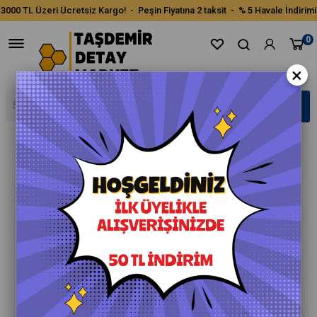
3000 TL Üzeri Ücretsiz Kargo! - Peşin Fiyatına 2 taksit - % 5 Havale İndirimi
0
×