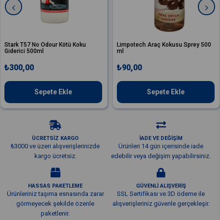
57 No Odour Kötü Koku
Limpotech Araç Kokusu Sprey 500
Valet
i 500ml
ml
Koku G
,00
₺90,00
₺2.
Sepete Ekle
Sepete Ekle
ÜCRETSİZ KARGO
İADE VE DEĞİŞİM
₺3000 ve üzeri alışverişlerinizde
Ürünleri 14 gün içerisinde iade
kargo ücretsiz.
edebilir veya değişim yapabilirsiniz.
HASSAS PAKETLEME
GÜVENLİ ALIŞVERİŞ
Ürünleriniz taşıma esnasında zarar
SSL Sertifikası ve 3D ödeme ile
görmeyecek şekilde özenle
alışverişleriniz güvenle gerçekleşir.
paketlenir.