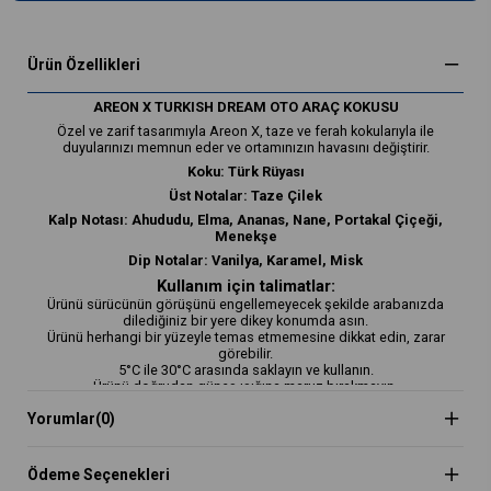
Ürün Özellikleri
AREON X TURKISH DREAM OTO ARAÇ KOKUSU
Özel ve zarif tasarımıyla Areon X, taze ve ferah kokularıyla ile
duyularınızı memnun eder ve ortamınızın havasını değiştirir.
Koku: Türk Rüyası
Üst Notalar: Taze Çilek
Kalp Notası: Ahududu, Elma, Ananas, Nane, Portakal Çiçeği,
Menekşe
Dip Notalar: Vanilya, Karamel, Misk
Kullanım için talimatlar:
Ürünü sürücünün görüşünü engellemeyecek şekilde arabanızda
dilediğiniz bir yere dikey konumda asın.
Ürünü herhangi bir yüzeyle temas etmemesine dikkat edin, zarar
görebilir.
5°C ile 30°C arasında saklayın ve kullanın.
Ürünü doğrudan güneş ışığına maruz bırakmayın.
Yorumlar
(0)
Ödeme Seçenekleri