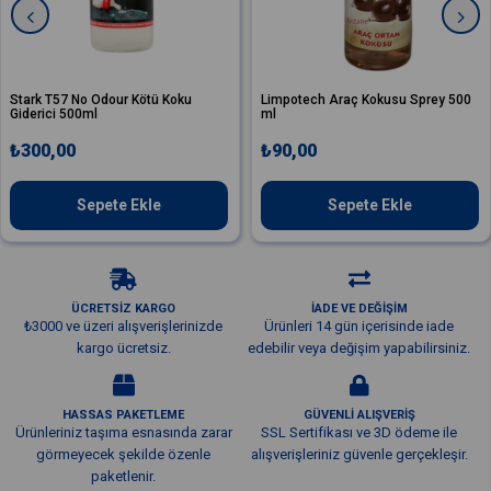
Stark T57 No Odour Kötü Koku
Limpotech Araç Kokusu Sprey 500
Giderici 500ml
ml
₺300,00
₺90,00
Sepete Ekle
Sepete Ekle
ÜCRETSİZ KARGO
İADE VE DEĞİŞİM
₺3000 ve üzeri alışverişlerinizde
Ürünleri 14 gün içerisinde iade
kargo ücretsiz.
edebilir veya değişim yapabilirsiniz.
HASSAS PAKETLEME
GÜVENLİ ALIŞVERİŞ
Ürünleriniz taşıma esnasında zarar
SSL Sertifikası ve 3D ödeme ile
görmeyecek şekilde özenle
alışverişleriniz güvenle gerçekleşir.
paketlenir.