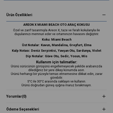
Ürün Özellikleri
AREON X MIAMI BEACH OTO ARAÇ KOKUSU
Özel ve zarif tasarımıyla Areon X, taze ve ferah kokularıyla ile
duyularınızı memnun eder ve ortamınızın havasını değiştirir.
Koku: Miami Beach
Üst Notalar: Kavun, Mandalina, Greyfurt, Elma
Kalp Notası: Deniz Serpintisi, Yavşan Otu, Sardunya, Violet
Dip Notalar: Güve Otu, Sedir, Yosun, Mis
Kullanım için talimatlar:
Ürünü sürücünün görüşünü engellemeyecek şekilde arabanızda
dilediğiniz bir yere dikey konumda asın.
Ürünü herhangi bir yüzeyle temas etmemesine dikkat edin, zarar
görebilir.
5°C ile 30°C arasında saklayın ve kullanın.
Ürünü doğrudan güneş ışığına maruz bırakmayın.
Yorumlar
(0)
Ödeme Seçenekleri