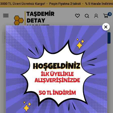
3000 TL Üzeri Ücretsiz Kargo! - Peşin Fiyatına 2 taksit - % 5 Havale İndirimi
0
×