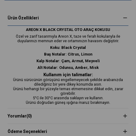
Ürün Özellikleri
AREON X BLACK CRYSTAL OTO ARAÇ KOKUSU
Özel ve zarif tasarımıyla Areon X, taze ve ferah kokularıyla ile
duyularınızı memnun eder ve ortamınızın havasını değiştirir.
Koku: Black Crystal
Baş Notalar: Citrus, Limon
Kalp Notalar: Çam, Armut, Meyveli
Alt Notalar: Odunsu, Amber, Misk
Kullanım için talimatlar:
Ürünü sürücünün görüşünü engellemeyecek şekilde arabanızda
dilediğiniz bir yere dikey konumda asın.
Ürünü herhangi bir yüzeyle temas etmemesine dikkat edin, zarar
görebilir.
5°C ile 30°C arasında saklayın ve kullanın.
Ürünü doğrudan güneş ışığına maruz bırakmayın.
Yorumlar
(0)
Ödeme Seçenekleri