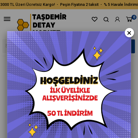
3000 TL Üzeri Ücretsiz Kargo! - Peşin Fiyatına 2 taksit - % 5 Havale İndirimi
0
×